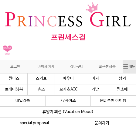
프린세스걸
로그인
마이페이지
장바구니
최근본상품
원피스
스커트
아우터
바지
상의
트레이닝복
슈즈
모자&ACC
가방
민소매
데일리룩
77사이즈
MD 추천 아이템
휴양지 패션 (Vacation Mood)
special proposal
문의하기