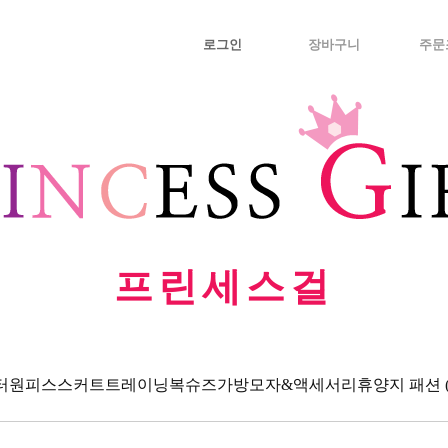
로그인
장바구니
주문
프린세스걸
터
원피스
스커트
트레이닝복
슈즈
가방
모자&액세서리
휴양지 패션 (Va