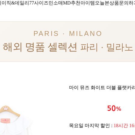
베이직&데일리
77사이즈
민소매
MD추천아이템
오늘본상품
문의하
PARIS · MILANO
해외 명품 셀렉션
파리 · 밀라노
마이 뮤즈 화이트 더블 플랫카
목요일 마지막 할인 :
18시간 1