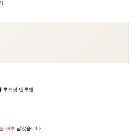
기
라 루즈핏 맨투맨
6분 38초
남았습니다