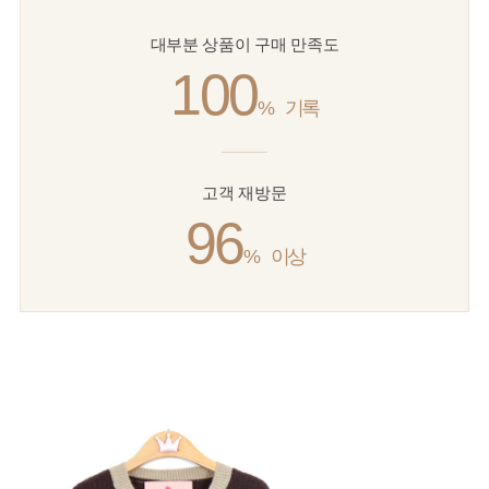
대부분 상품이 구매 만족도
100
%
기록
고객 재방문
96
%
이상