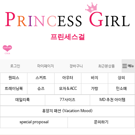
프린세스걸
로그인
마이페이지
장바구니
최근본상품
원피스
스커트
아우터
바지
상의
트레이닝복
슈즈
모자&ACC
가방
민소매
데일리룩
77사이즈
MD 추천 아이템
휴양지 패션 (Vacation Mood)
special proposal
문의하기