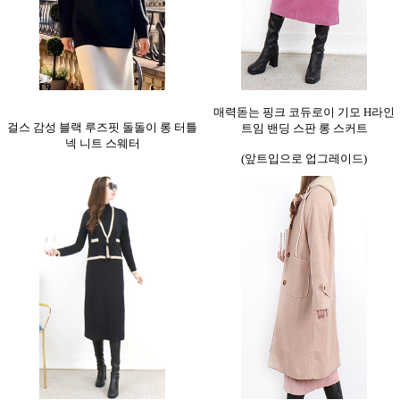
매력돋는 핑크 코듀로이 기모 H라인
걸스 감성 블랙 루즈핏 돌돌이 롱 터틀
트임 밴딩 스판 롱 스커트
넥 니트 스웨터
(앞트입으로 업그레이드)