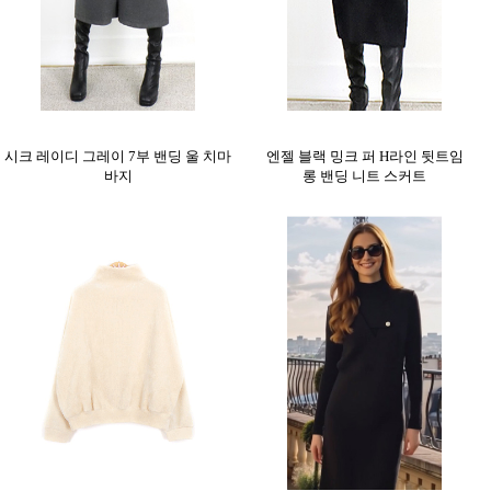
시크 레이디 그레이 7부 밴딩 울 치마
엔젤 블랙 밍크 퍼 H라인 뒷트임
바지
롱 밴딩 니트 스커트