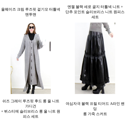
엔젤 블랙 세로 골지 터틀넥 니트 +
올웨이즈 크림 루즈핏 겉기모 터틀넥
단추 포인트 슬리브리스 니트 원피스
맨투맨
세트
쉬즈 그레이 루즈핏 후드 롱 울 니트
여심자극 블랙 프릴 티어드 A라인 밴
가디건
딩
+ 뷔스티에 슬리브리스 롱 울 니트 원
롱 가죽 스커트
피스 세트