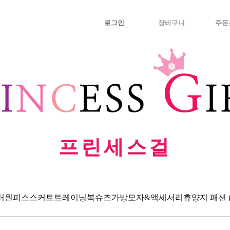
로그인
장바구니
주문
프린세스걸
터
원피스
스커트
트레이닝복
슈즈
가방
모자&액세서리
휴양지 패션 (Va