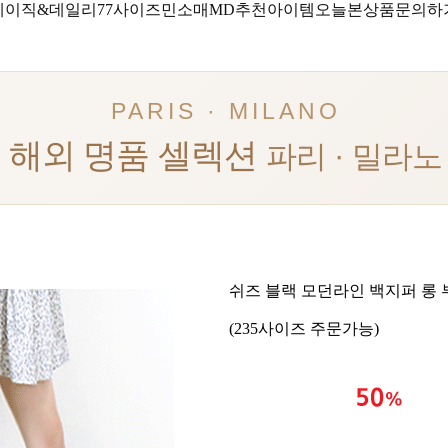
베이직&데일리
77사이즈
민소매
MD추천아이템
오늘본상품
문의하
PARIS · MILANO
해외 명품 셀렉션
파리 · 밀라노
쉬즈 블랙 모던라인 백지퍼 롱 
(235사이즈 주문가능)