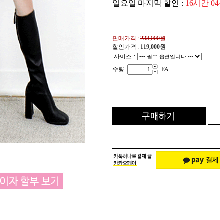
일요일 마지막 할인 :
16시간 0
판매가격 :
238,000원
할인가격 :
119,000
원
사이즈
:
수량
EA