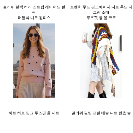
걸리쉬 블랙 허리 스트랩 레이어드 필
프렌치 무드 핑크베이지 니트 후드 나
링
그랑 소매
터틀넥 니트 원피스
루즈핏 롱 울 코트
하트 하트 핑크 루즈핏 울 니트
걸리쉬 필링 프릴 태슬 니트 판쵸 숄