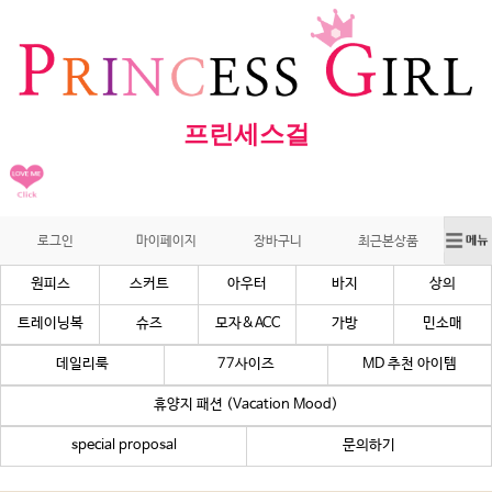
프린세스걸
로그인
마이페이지
장바구니
최근본상품
원피스
스커트
아우터
바지
상의
트레이닝복
슈즈
모자&ACC
가방
민소매
데일리룩
77사이즈
MD 추천 아이템
휴양지 패션 (Vacation Mood)
special proposal
문의하기