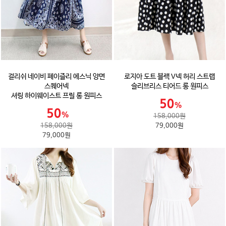
걸리쉬 네이비 페이즐리 에스닉 양면
로지아 도트 블랙 V넥 허리 스트랩
스퀘어넥
슬리브리스 티어드 롱 원피스
셔링 하이웨이스트 프릴 롱 원피스
158,000원
158,000원
79,000원
79,000원