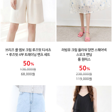
브리즈 쿨 엠보 크림 루즈핏 티셔츠
러빙유 크림 플라워 양면 스퀘어넥
+ 루즈핏 4부 트레이닝 팬츠 세트
스모크 밴딩
롱 원피스
136,000원
68,000원
238,000원
119,000원