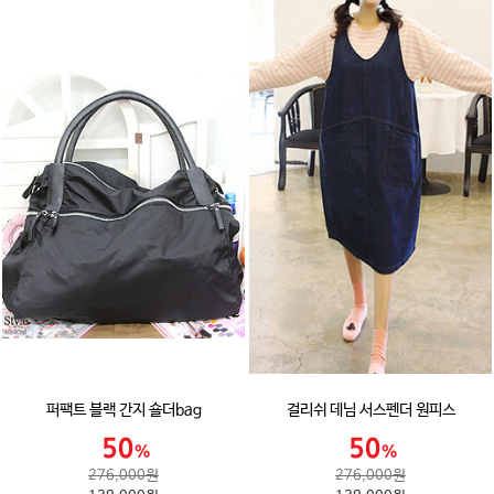
퍼팩트 블랙 간지 숄더bag
걸리쉬 데님 서스펜더 원피스
276,000원
276,000원