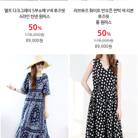
엘프 다크그레이 5부소매 V넥 루즈핏
러브뮤즈 화이트 반오픈 핀턱 넥 리본
A라인 린넨 원피스
루즈핏
롱 원피스
178,000원
89,000원
178,000원
89,000원