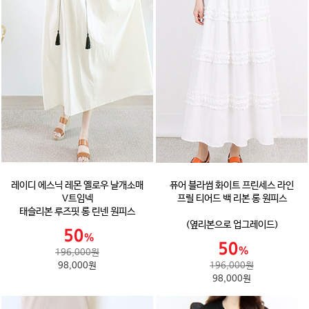
레이디 에스닉 레몬 옐로우 날개소매
퓨어 블라썸 화이트 프린세스 라인
V트임넥
프릴 티어드 백 리본 롱 원피스
태슬리본 루즈핏 롱 린넨 원피스
(옆리본으로 업그레이드)
196,000원
98,000원
196,000원
98,000원