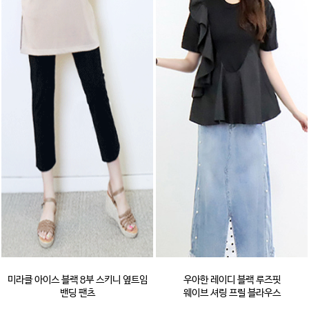
미라클 아이스 블랙 8부 스키니 옆트임
우아한 레이디 블랙 루즈핏
밴딩 팬츠
웨이브 셔링 프릴 블라우스