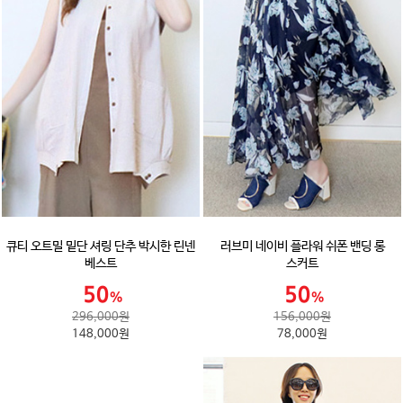
큐티 오트밀 밑단 셔링 단추 박시한 린넨
러브미 네이비 플라워 쉬폰 밴딩 롱
베스트
스커트
296,000원
156,000원
148,000원
78,000원