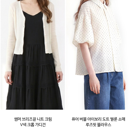
썸머 브리즈걸 니트 크림
퓨어 버블 아이보리 도트 벌룬 소매
V넥 크롭 가디건
루즈핏 블라우스