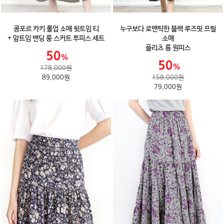
콩포르 카키 롤업 소매 뒷트임 티
누구보다 로맨틱한 블랙 루즈핏 프릴
+ 앞트임 밴딩 롱 스커트 투피스 세트
소매
플리츠 롱 원피스
178,000원
89,000원
158,000원
79,000원