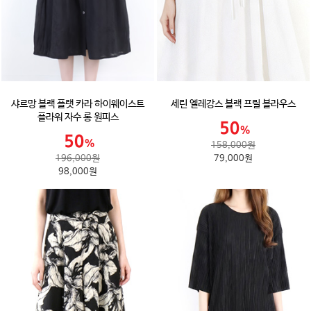
샤르망 블랙 플랫 카라 하이웨이스트
세린 엘레강스 블랙 프릴 블라우스
플라워 자수 롱 원피스
158,000원
196,000원
79,000원
98,000원