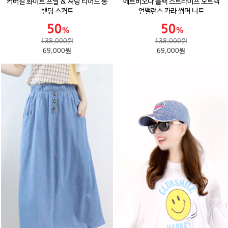
커버걸 화이트 프릴 & 셔링 티어드 롱
에르비오나 블랙 스트라이프 보트넥
밴딩 스커트
언밸런스 카라 썸머 니트
138,000원
138,000원
69,000원
69,000원