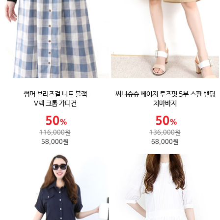
썸머 브리즈걸 니트 블랙
써니슈슈 베이지 루즈핏 5부 스판 밴딩
V넥 크롭 가디건
치마바지
116,000원
136,000원
58,000원
68,000원