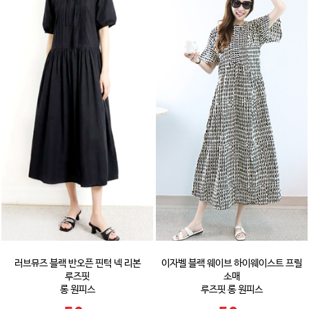
러브뮤즈 블랙 반오픈 핀턱 넥 리본
이자벨 블랙 웨이브 하이웨이스트 프릴
루즈핏
소매
롱 원피스
루즈핏 롱 원피스