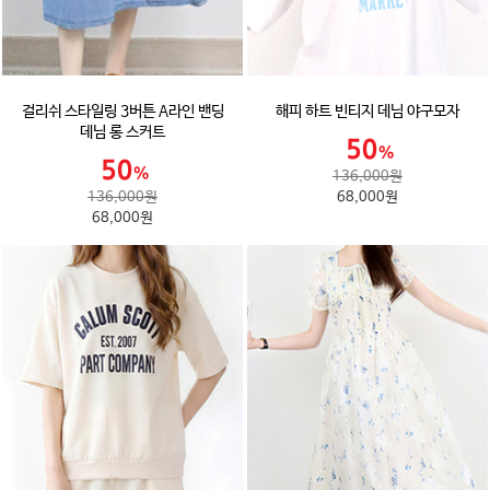
걸리쉬 스타일링 3버튼 A라인 밴딩
해피 하트 빈티지 데님 야구모자
데님 롱 스커트
136,000원
136,000원
68,000원
68,000원