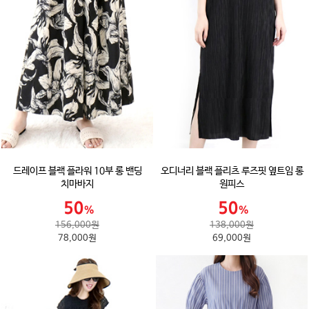
드레이프 블랙 플라워 10부 롱 밴딩
오디너리 블랙 플리츠 루즈핏 옆트임 롱
치마바지
원피스
156,000원
138,000원
78,000원
69,000원