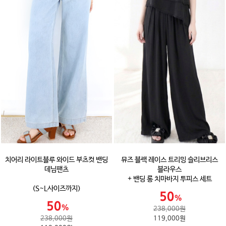
치어리 라이트블루 와이드 부츠컷 밴딩
뮤즈 블랙 레이스 트리밍 슬리브리스
데님팬츠
블라우스
+ 밴딩 롱 치마바지 투피스 세트
(S~L사이즈까지)
238,000원
238,000원
119,000원