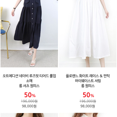
오트에디션 네이비 루즈핏 티어드 롤업
플로렌느 화이트 레이스 & 핀턱
소매
하이웨이스트 셔링
롱 셔츠 원피스
롱 원피스
196,000원
196,000원
98,000원
98,000원